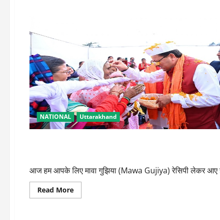
about
इन
टिप्स
से
होली
पर
रखें
अपनी
स्किन
और
बालों
का
ध्यान
NATIONAL
Uttarakhand
LIFESTYLE
खाना-खजाना
फैशन/शैली
होली पर ऐसे बनाएं मावा गुझिया, खाते ही मेहमान कहेंगे वाह
आज हम आपके लिए मावा गुझिया (Mawa Gujiya) रेसिपी लेकर आए ह
Read
Read More
more
about
धर्म
फैशन/शैली
होली
पर