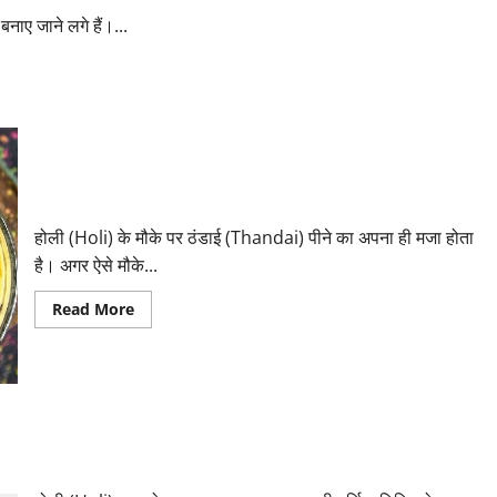
बनाए जाने लगे हैं।...
होली के मौके पर बनाएं ड्राई फ्रूट्स की ठंडाई, पीकर झूम उठेगा तन-मन
होली (Holi) के मौके पर ठंडाई (Thandai) पीने का अपना ही मजा होता
है। अगर ऐसे मौके...
Read
Read More
more
about
होली
के
मौके
पर
बनाएं
ड्राई
राशि के अनुसार अपने पार्टनर के साथ इन रंगों से खेलें होली, जीवन में
फ्रूट्स
आएंगी खुशियां
की
ठंडाई,
पीकर