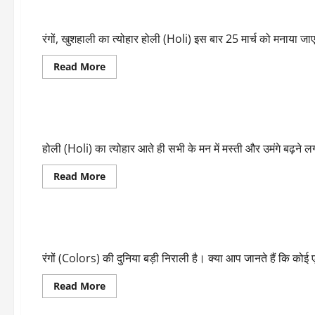
ऐसे
Holi 2024: हर रंग का अपना महत्व, जानिए कौन सा रंग क्या कहता है?
बनाएं
मावा
गुझिया,
रंगों, खुशहाली का त्योहार होली (Holi) इस बार 25 मार्च को मनाया जाए
खाते
ही
मेहमान
Read
Read More
कहेंगे
more
वाह
about
LIFESTYLE
फैशन/शैली
Holi
2024:
हर
होली पर त्वचा और बाल नहीं होंगे खराब, अपनाएं ये उपाए
रंग
का
अपना
होली (Holi) का त्योहार आते ही सभी के मन में मस्ती और उमंगे बढ़ने लगत
महत्व,
जानिए
कौन
Read
Read More
सा
more
रंग
about
LIFESTYLE
धर्म
फैशन/शैली
क्या
होली
कहता
पर
है?
त्वचा
रंगो की पसंद से जानिए महिला का स्वाभाव और व्यक्तित्व
और
बाल
नहीं
रंगों (Colors) की दुनिया बड़ी निराली है। क्या आप जानते हैं कि कोई एक
होंगे
खराब,
अपनाएं
Read
Read More
ये
more
उपाए
about
रंगो