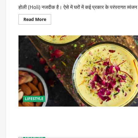
होली (Holi) नजदीक है। ऐसे में घरों में कई प्रकार के परंपरागत व्यंजन 
Read
Read More
more
about
सूजी
मावा
गुजिया
से
करें
मेहमानों
का
स्वागत,
हर
कोई
करेगा
तारीफ
LIFESTYLE
LIFESTYLE