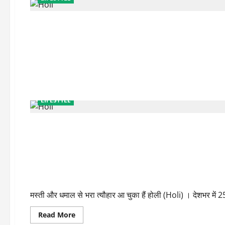
LIFESTYLE
LIFESTYLE
फैशन/शैली
इन टिप्स से होली पर रखें अपनी स्किन और बालों का ध्यान
मस्ती और धमाल से भरा त्यौहार आ चुका हैं होली (Holi) । देशभर में 25 
Read
Read More
more