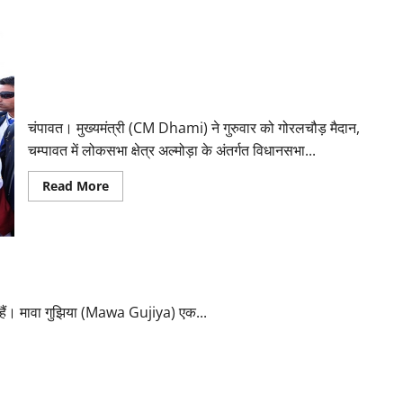
जानिए
क्या
है
कारण
होली के रंग में रंगे मुख्यमंत्री धामी, कार्यकर्ताओं से चुनावी समर में कूदने का
किया आह्वान
चंपावत। मुख्यमंत्री (CM Dhami) ने गुरुवार को गोरलचौड़ मैदान,
चम्पावत में लोकसभा क्षेत्र अल्मोड़ा के अंतर्गत विधानसभा...
Read
Read More
more
about
होली
के
रंग
में
रंगे
मुख्यमंत्री
धामी,
ैं। मावा गुझिया (Mawa Gujiya) एक...
कार्यकर्ताओं
से
चुनावी
समर
में
कूदने
का
किया