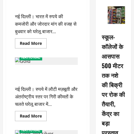
सोना 300 रुपये से ज्यादा हुआ महंगा,
जानें चांदी के नए रेट्स
नई दिल्ली। भारत में रुपये की
कमजोरी और जोरदार मांग की वजह से
बुधवार को घरेलू बाजार...
स्कूल-
Read
Read More
कॉलेजों के
more
about
आसपास
सोना
NATIONAL
300
500 मीटर
रुपये
से
सोने और चांदी की कीमतों में भारी
ज्यादा
तक नशे
हुआ
गिरावट, फटाफट चेक करें नए रेट्स
महंगा,
की बिक्री
जानें
नई दिल्ली। रुपये में लौटी मज़बूती और
चांदी
पर रोक की
के
अंतर्राष्ट्रीय स्तर पर गिरी कीमतों के
नए
रेट्स
तैयारी,
चलते घरेलू बाजार में...
केंद्र का
Read
Read More
more
बड़ा
about
सोने
NATIONAL
प्रस्ताव
और