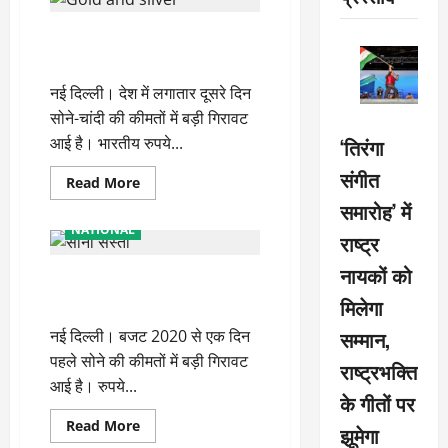
चांदी
की
लगातार दूसरे दिन सोना-चांदी हुआ
कीमतों
में
सस्ता, जानें 26 फरवरी का नया भाव
भारी
गिरावट,
नई दिल्ली। देश में लगातार दूसरे दिन
फटाफट
चेक
सोने-चांदी की कीमतों में बड़ी गिरावट
करें
नए
आई है। भारतीय रुपये...
‘तिरंगा
रेट्स
संगीत
Read
Read More
more
समारोह’ में
about
लगातार
NATIONAL
दूसरे
राष्ट्र
दिन
सोना-
नायकों को
बजट 2020 से एक दिन पहले सोना
चांदी
हुआ
सस्ता, जानें 10 ग्राम के नए रेट्स
मिलेगा
सस्ता,
जानें
सम्मान,
नई दिल्ली। बजट 2020 से एक दिन
26
फरवरी
पहले सोने की कीमतों में बड़ी गिरावट
का
राष्ट्रभक्ति
नया
आई है। रुपये...
भाव
के गीतों पर
Read
Read More
झूमेगा
more