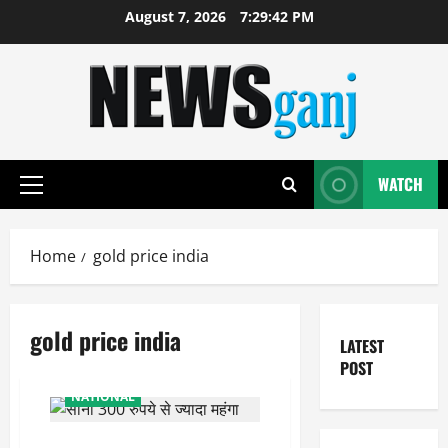
Skip
August 7, 2026
7:29:42 PM
to
content
WATCH
Primary
Menu
Home
gold price india
gold price india
LATEST
POST
NATIONAL