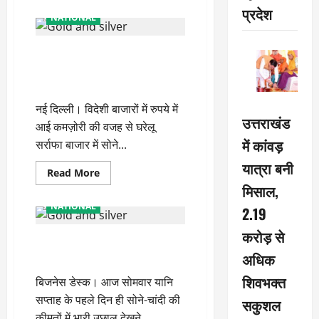
about
प्रदेश
बजट
NATIONAL
2020
से
एक
सोने और चांदी की कीमतों ने लगाई
दिन
पहले
तेजी की हैट्रिक, यहां चेक करें नए
सोना
सस्ता,
रेट्स
जानें
10
नई दिल्ली। विदेशी बाजारों में रुपये में
ग्राम
उत्तराखंड
के
आई कमज़ोरी की वजह से घरेलू
नए
में कांवड़
रेट्स
सर्राफा बाजार में सोने...
यात्रा बनी
Read
Read More
more
मिसाल,
about
सोने
NATIONAL
2.19
और
चांदी
की
करोड़ से
Gold-Silver Price Today: कीमतों में
कीमतों
ने
अधिक
आई उछाल, जानें आज का वायदा भाव
लगाई
तेजी
शिवभक्त
बिजनेस डेस्क। आज सोमवार यानि
की
हैट्रिक,
सप्ताह के पहले दिन ही सोने-चांदी की
सकुशल
यहां
चेक
कीमतों में भारी उछाल देखने...