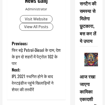
News Ganj
सनटैन की
Administrator
समस्या से
मिलेगा
Visit Website
छुटकारा,
View All Posts
बस कर लें
ये उपाय
P
Previous:
फिर बढ़े Petrol-Diesel के दाम, देश
o
के इन दो शहरों में पेट्रोल 102 के
s
पार
Next:
t
आज रखा
IPL 2021 स्थगित होने के बाद
n
वेस्टइंडीज पहुंचे खिलाड़ियों ने
जाएगा
शेयर की तस्वीरें
कामिका
a
एकादशी
v