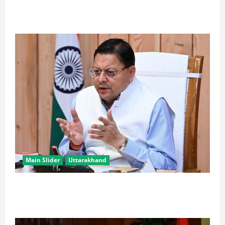
रामबन में बड़ा सड़क हादसा: SSB के काफिले के 3 वाहन
टकराए, तीन जवान घायल
Main Slider
Uttarakhand
खरगे के उत्तराखंड दौरे पर CM धामी का तंज, बोले- चुनाव पास
आते ही याद आने लगते हैं लोग