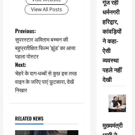
गूंज रही
View All Posts
धर्मनगरी
हरिद्वार,
P
कांवड़ियों
Previous:
सुपरस्टार अमिताभ बच्चन की
ने कहा-
o
बहुप्रतीक्षित फिल्म ‘झुंड’ का आया
ऐसी
s
पहला पोस्टर
व्यवस्था
Next:
t
पहले नहीं
चेहरे के दाग-धब्बों से कुछ इस तरह
देखी
n
वाइन के जरिए पाएं छुटकारा, देखें
निखार
a
v
i
RELATED NEWS
मुख्यमंत्री
g
धामी ने