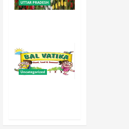
UTTAR PRADESH
योगी सरकार में ओबीसी परिवारों
के लिए संबल बनी सामूहिक विवाह
योजना
Uncategorized
बालवाटिका को सक्षम, संवेदनशील
और सृजनशील नागरिक गढ़ने की
पहली प्रयोगशाला बना रही योगी
सरकार