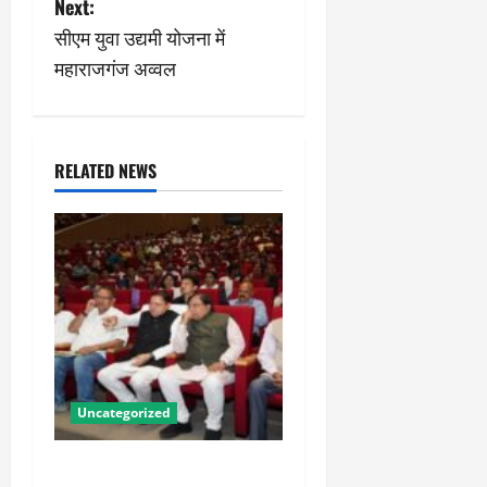
s
Next:
सीएम युवा उद्यमी योजना में
t
महाराजगंज अव्वल
n
a
RELATED NEWS
v
i
g
a
t
i
Uncategorized
o
पीएम किसान सम्मान निधि की