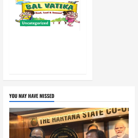
Uncategorized
बालवाटिका को सक्षम, संवेदनशील
और सृजनशील नागरिक गढ़ने की
पहली प्रयोगशाला बना रही योगी
सरकार
YOU MAY HAVE MISSED