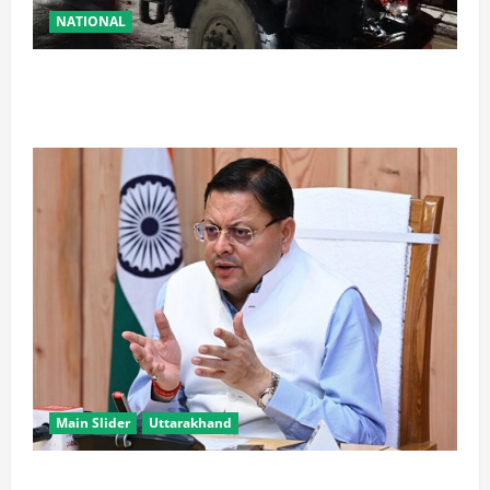
NATIONAL
रामबन में बड़ा सड़क हादसा: SSB के काफिले के 3 वाहन
टकराए, तीन जवान घायल
Main Slider
Uttarakhand
खरगे के उत्तराखंड दौरे पर CM धामी का तंज, बोले- चुनाव पास