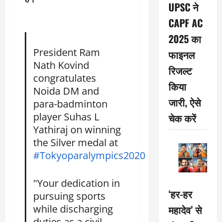
UPSC ने
CAPF AC
2025 का
President Ram
फाइनल
Nath Kovind
रिजल्ट
congratulates
किया
Noida DM and
जारी, ऐसे
para-badminton
player Suhas L
चेक करें
Yathiraj on winning
the Silver medal at
#Tokyoparalympics2020
"Your dedication in
‘हर-हर
pursuing sports
while discharging
महादेव’ से
duties as a civil