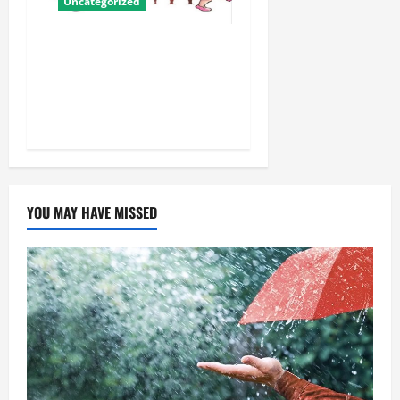
Uncategorized
बालवाटिका को सक्षम, संवेदनशील
और सृजनशील नागरिक गढ़ने की
पहली प्रयोगशाला बना रही योगी
सरकार
YOU MAY HAVE MISSED