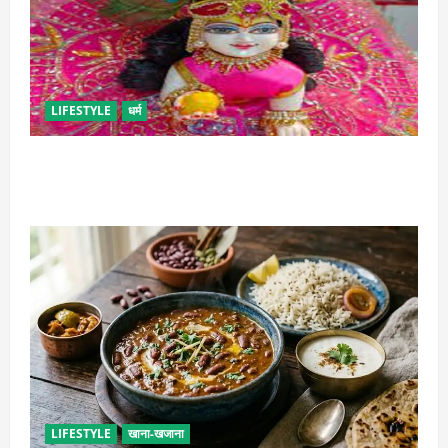
LIFESTYLE
धर्म
सावन में लड्डू गोपाल की ऐसे करें सेवा, छोटी भूल पड़ सकती है
भारी
LIFESTYLE
खाना-खजाना