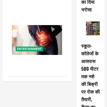
का दिया
सलमान खान ने संजय दत्त को
भरोसा
बताया ‘बड़ा भाई’, भावुक पोस्ट ने
जीता फैंस का दिल
स्कूल-
ENTERTAINMENT
कॉलेजों के
आसपास
ये गलतियां बनती हैं एसिडिटी का
कारण
500 मीटर
तक नशे
की बिक्री
पर रोक की
तैयारी,
केंद्र का