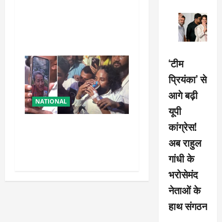
शरद पवार की पार्टी में बड़ा
फैसला, एक साथ सारे प्रवक्ताओं
को किया आऊट
‘टीम
प्रियंका’ से
आगे बढ़ी
NATIONAL
यूपी
कांग्रेस!
रांची आंदोलन में बड़ा मोड़!
वांगचुक की बात मान गए देवेंद्र,
अब राहुल
तोड़ा Water Fast
गांधी के
भरोसेमंद
नेताओं के
हाथ संगठन