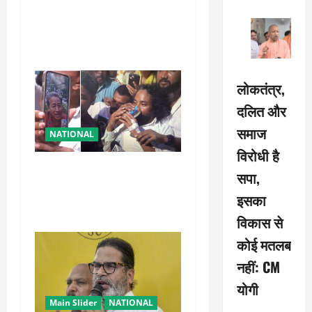
शरद पवार की पार्टी में बड़ा
o
फैसला, एक साथ सारे प्रवक्ताओं
को किया आऊट
n
लोकतंत्र,
दलित और
समाज
NATIONAL
विरोधी है
रांची आंदोलन में बड़ा मोड़!
सपा,
वांगचुक की बात मान गए देवेंद्र,
इसका
तोड़ा Water Fast
विकास से
कोई मतलब
नहीं: CM
योगी
Main Slider
NATIONAL