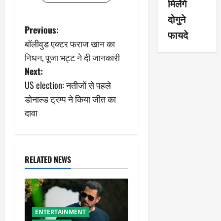
मिलेंगे
दोगुने
P
Previous:
फायदे
बॉलीवुड एक्टर फराज खान का
o
निधन, पूजा भट्ट ने दी जानकारी
s
Next:
US election: नतीजों से पहले
t
डोनाल्ड ट्रम्प ने किया जीत का
n
दावा
a
v
RELATED NEWS
i
g
ENTERTAINMENT
a