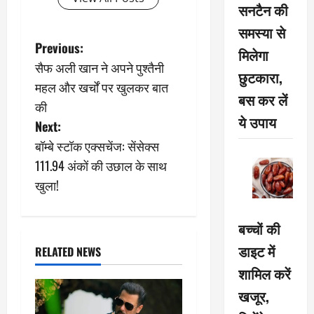
सनटैन की
समस्या से
P
Previous:
मिलेगा
सैफ अली खान ने अपने पुश्तैनी
o
छुटकारा,
महल और खर्चों पर खुलकर बात
बस कर लें
s
की
ये उपाय
Next:
t
बॉम्बे स्टॉक एक्सचेंज: सेंसेक्स
n
111.94 अंकों की उछाल के साथ
खुला!
a
v
बच्चों की
डाइट में
i
RELATED NEWS
शामिल करें
g
खजूर,