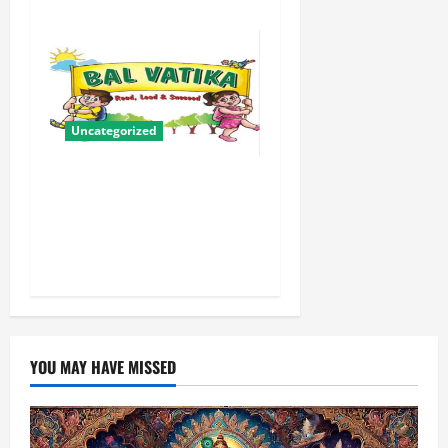
Uncategorized
बालवाटिका को सक्षम, संवेदनशील
और सृजनशील नागरिक गढ़ने की
पहली प्रयोगशाला बना रही योगी
सरकार
YOU MAY HAVE MISSED