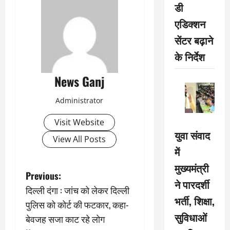
डी
एडिक्शन
सेंटर बढ़ाने
के निर्देश
News Ganj
Administrator
Visit Website
युवा संवाद
View All Posts
में
मुख्यमंत्री
P
Previous:
ने पारदर्शी
दिल्ली दंगा : जांच को लेकर दिल्ली
o
भर्ती, शिक्षा,
पुलिस को कोर्ट की फटकार, कहा-
सुविधाओं
s
बेवजह सजा काट रहे लोग