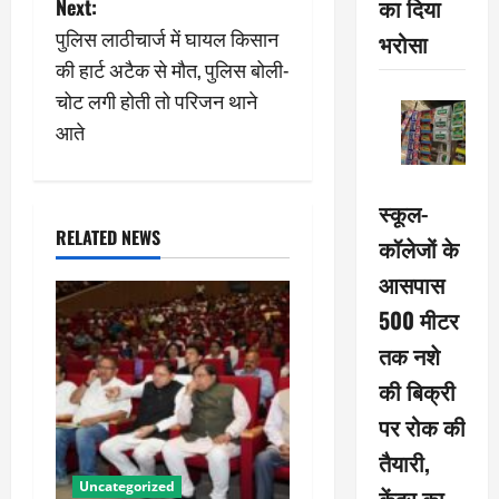
का दिया
Next:
t
पुलिस लाठीचार्ज में घायल किसान
भरोसा
n
की हार्ट अटैक से मौत, पुलिस बोली-
चोट लगी होती तो परिजन थाने
a
आते
v
i
स्कूल-
RELATED NEWS
कॉलेजों के
g
आसपास
a
500 मीटर
t
तक नशे
की बिक्री
i
पर रोक की
o
तैयारी,
n
Uncategorized
केंद्र का