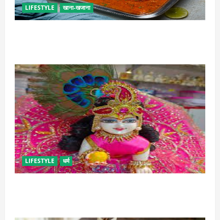
LIFESTYLE
खाना-खजाना
इस तरह से बनाएं बच्चों के लिए पाव-भाजी, भूल जाएंगे स्ट्रीट
फूड का स्वाद
LIFESTYLE
धर्म
सावन में लड्डू गोपाल की ऐसे करें सेवा, छोटी भूल पड़ सकती है
भारी