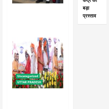
बड़ा
पीएम किसान सम्मान निधि की
प्रस्ताव
23वीं किस्त से उत्तराखंड के 8
लाख से अधिक किसानों को मिला
लाभ : धामी
Uncategorized
UTTAR PRADESH
योगी सरकार में ओबीसी परिवारों
के लिए संबल बनी सामूहिक विवाह
योजना