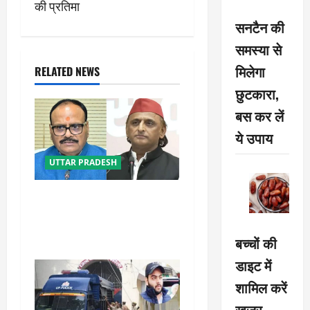
n
की प्रतिमा
सनटैन की
a
समस्या से
v
मिलेगा
RELATED NEWS
i
छुटकारा,
बस कर लें
g
ये उपाय
a
UTTAR PRADESH
t
ब्राह्मण वोट पर बिछी सियासी
i
बिसात, यूपी चुनाव से पहले सपा-
भाजपा में वार-पलटवार
o
बच्चों की
डाइट में
n
शामिल करें
खजूर,