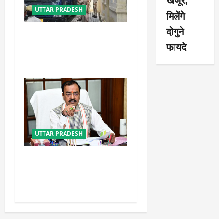
UTTAR PRADESH
मिलेंगे
दोगुने
भाई अबान के जनाजे में शामिल
फायदे
होने कड़ी सुरक्षा में झांसी जेल से
निकला अली
UTTAR PRADESH
नफरत फैलाने की राजनीति लेकर
प्रयागराज आ रहे राहुल गांधी :
केशव प्रसाद मौर्य