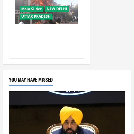
Main Slider
NEW DELHI
UTTAR PRADESH
लखनऊ कोचिंग अग्निकांड पर
सुप्रीम कोर्ट सख्त, LDA उपाध्यक्ष
को नोटिस; SIT रिपोर्ट भी तलब
YOU MAY HAVE MISSED