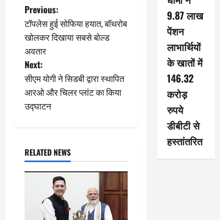
P
Previous:
9.87 लाख
टॉपलेस हुई सोफिया हयात, बॉथरोब
o
पेंशन
खोलकर दिखाया सबसे बोल्ड
लाभार्थियों
s
अवतार
के खातों में
Next:
t
146.32
सीएम योगी ने सिडबी द्वारा स्थापित
n
आरओ और चिलर प्लांट का किया
करोड़
उद्घाटन
रुपये
a
डीबीटी से
v
हस्तांतरित
i
RELATED NEWS
g
a
t