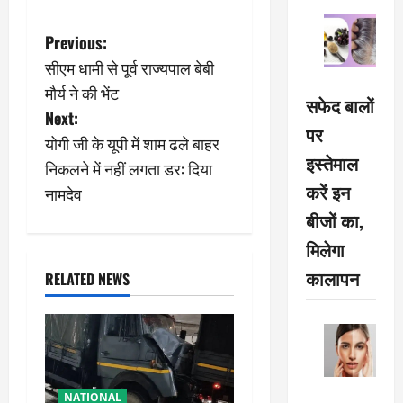
P
Previous:
सीएम धामी से पूर्व राज्यपाल बेबी
o
मौर्य ने की भेंट
सफेद बालों
s
Next:
पर
योगी जी के यूपी में शाम ढले बाहर
t
इस्तेमाल
निकलने में नहीं लगता डर: दिया
n
करें इन
नामदेव
बीजों का,
a
मिलेगा
v
कालापन
RELATED NEWS
i
g
a
NATIONAL