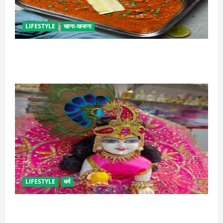
LIFESTYLE
खाना-खजाना
इस तरह से बनाएं बच्चों के लिए पाव-भाजी, भूल जाएंगे स्ट्रीट
फूड का स्वाद
LIFESTYLE
धर्म
सावन में लड्डू गोपाल की ऐसे करें सेवा, छोटी भूल पड़ सकती है
भारी