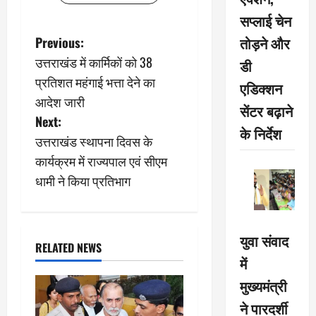
सप्लाई चेन
P
तोड़ने और
Previous:
उत्तराखंड में कार्मिकों को 38
डी
o
प्रतिशत महंगाई भत्ता देने का
एडिक्शन
s
आदेश जारी
सेंटर बढ़ाने
Next:
t
के निर्देश
उत्तराखंड स्थापना दिवस के
n
कार्यक्रम में राज्यपाल एवं सीएम
धामी ने किया प्रतिभाग
a
v
युवा संवाद
i
RELATED NEWS
में
g
मुख्यमंत्री
a
ने पारदर्शी