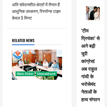
अति संवेदनशील क्षेत्रों में तैनात हैं
t
आधुनिक उपकरण, रिस्पॉन्स टाइम
n
केवल 5 मिनट
a
‘टीम
v
प्रियंका’ से
RELATED NEWS
आगे बढ़ी
i
यूपी
g
कांग्रेस!
a
अब राहुल
Main Slider
Uttarakhand
गांधी के
t
भरोसेमंद
सभी विभाग एक प्लेटफॉर्म पर काम
i
नेताओं के
करें, ताकि युवाओं को सुविधा मिल
o
सके: मुख्य सचिव
हाथ संगठन