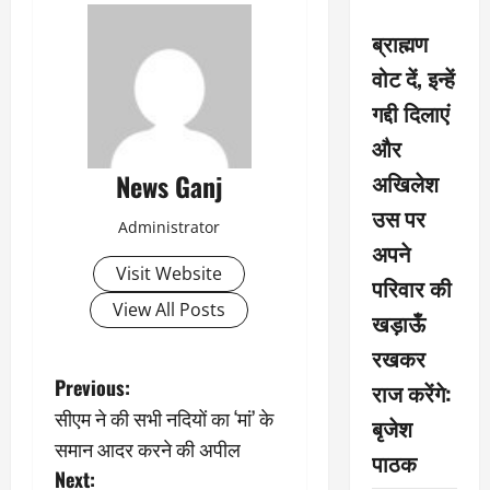
ब्राह्मण
वोट दें, इन्हें
गद्दी दिलाएं
और
News Ganj
अखिलेश
उस पर
Administrator
अपने
Visit Website
परिवार की
View All Posts
खड़ाऊँ
रखकर
P
Previous:
राज करेंगे:
सीएम ने की सभी नदियों का ‘मां’ के
बृजेश
o
समान आदर करने की अपील
पाठक
s
Next: