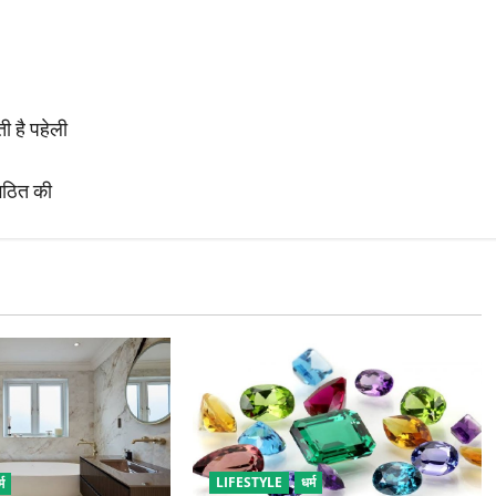
ती है पहेली
गठित की
LIFESTYLE
धर्म
्म