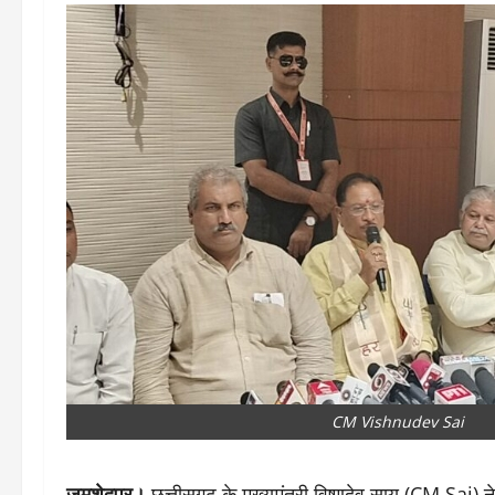
CM Vishnudev Sai
जमशेदपुर।
छत्तीसगढ़ के मुख्यमंत्री विष्णुदेव साय (CM Sai) न