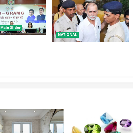
Main Slider
NATIONAL
री बेटी–मेरा अभिमान’
तहलका के पूर्व तरुण तेजपाल को बड़ा
 शुभारंभ
झटका, रेप केस में दोषी करार