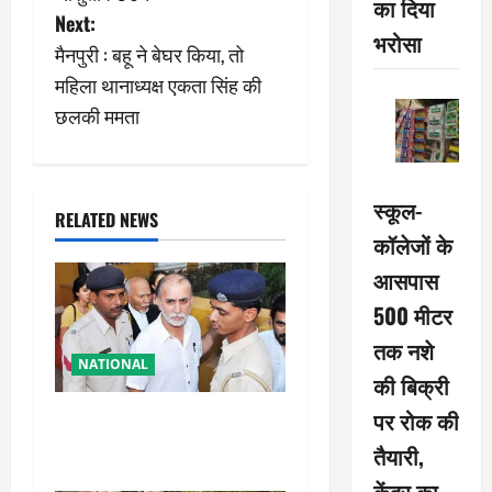
का दिया
Next:
t
भरोसा
मैनपुरी : बहू ने बेघर किया, तो
n
महिला थानाध्यक्ष एकता सिंह की
छलकी ममता
a
v
स्कूल-
i
RELATED NEWS
कॉलेजों के
g
आसपास
a
500 मीटर
तक नशे
t
NATIONAL
की बिक्री
i
पर रोक की
तहलका के पूर्व तरुण तेजपाल को
बड़ा झटका, रेप केस में दोषी करार
o
तैयारी,
केंद्र का