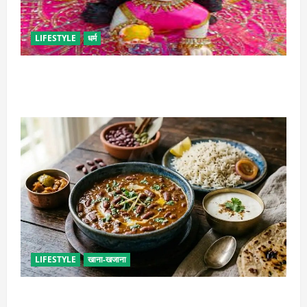
LIFESTYLE
धर्म
सावन में लड्डू गोपाल की ऐसे करें सेवा, छोटी भूल पड़ सकती है
भारी
LIFESTYLE
खाना-खजाना
ढाबा जैसा राजमा घर पर बनाएं, जानिए परफेक्ट मसाला रेसिपी