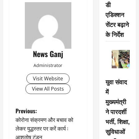
डी
एडिक्शन
सेंटर बढ़ाने
के निर्देश
News Ganj
Administrator
Visit Website
युवा संवाद
View All Posts
में
मुख्यमंत्री
P
ने पारदर्शी
Previous:
कोरोना संक्रमण और बचाव को
भर्ती, शिक्षा,
o
लेकर युद्धस्तर पर करें कार्य :
सुविधाओं
s
आशुतोष टंडन