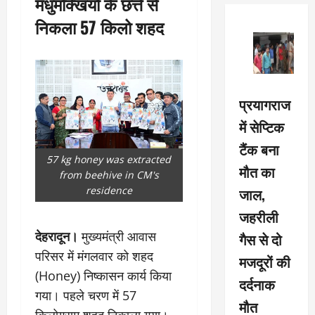
मधुमक्खियों के छत्ते से
निकला 57 किलो शहद
प्रयागराज
में सेप्टिक
टैंक बना
57 kg honey was extracted
मौत का
from beehive in CM's
residence
जाल,
जहरीली
देहरादून।
मुख्यमंत्री आवास
गैस से दो
परिसर में मंगलवार को शहद
मजदूरों की
(Honey) निष्कासन कार्य किया
दर्दनाक
गया। पहले चरण में 57
मौत
किलोग्राम शहद निकाला गया।