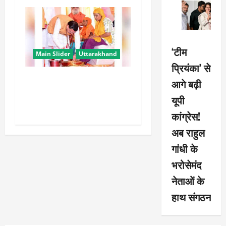
‘टीम
Main Slider
Uttarakhand
प्रियंका’ से
उत्तराखंड में कांवड़ यात्रा बनी
आगे बढ़ी
मिसाल, 2.19 करोड़ से अधिक
यूपी
शिवभक्त सकुशल लौटे
कांग्रेस!
अब राहुल
गांधी के
भरोसेमंद
नेताओं के
हाथ संगठन