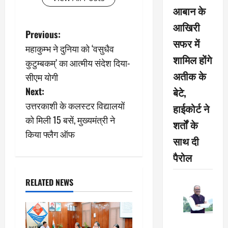
आबान के
आखिरी
P
Previous:
सफर में
महाकुम्भ ने दुनिया को ‘वसुधैव
o
शामिल होंगे
कुटुम्बकम्’ का आत्मीय संदेश दिया-
अतीक के
s
सीएम योगी
बेटे,
Next:
t
उत्तरकाशी के कलस्टर विद्यालयों
हाईकोर्ट ने
n
काे मिली 15 बसें, मुख्यमंत्री ने
शर्तों के
किया फ्लैग ऑफ
a
साथ दी
पैरोल
v
i
RELATED NEWS
g