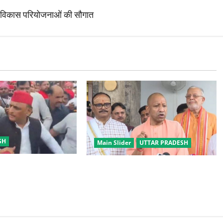
की विकास परियोजनाओं की सौगात
SH
Main Slider
UTTAR PRADESH
यंती पर सपा का शक्ति
लोकतंत्र, दलित और समाज विरोधी है
श बोले- 2027 में बदलाव
सपा, इसका विकास से कोई मतलब नहीं:
CM योगी