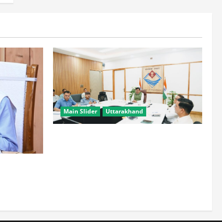
Main Slider
Uttarakhand
मुख्य सचिव ने वाह्य सहायतित परियोजनाओं की
समीक्षा की, आधारभूत ढांचे के विकास पर दिया
जोर
खंड में
 ने दिए