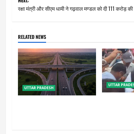
Next:
s
रक्षा मंत्री और सीएम धामी ने गढ़वाल मण्डल को दी 111 करोड़ 
t
n
RELATED NEWS
a
v
i
g
UTTAR PRADE
UTTAR PRADESH
a
जनेश्वर मिश्र ज
कानपुर-लखनऊ एक्सप्रेसवे के वर्तमान व
t
प्रदर्शन, अखिले
पूर्व परियोजना निदेशक पर NHAI की बड़ी
होना तय
कार्रवाई
i