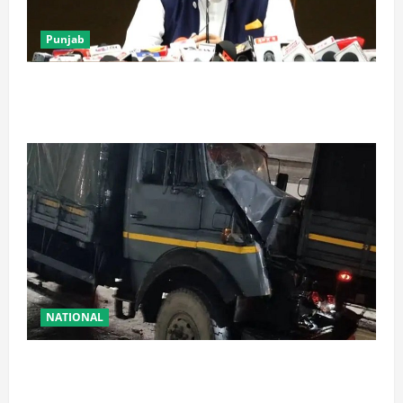
Punjab
पंजाब में ‘गैंगस्टरां ते वार’ के 200 दिन पूरे, 1500 क्रिमिनल्स
अरेस्ट, एक लाख से अधिक छापे
NATIONAL
रामबन में बड़ा सड़क हादसा: SSB के काफिले के 3 वाहन
टकराए, तीन जवान घायल