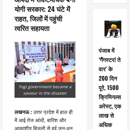
योगी सरकार: 24 घंटे में
राहत, जिलों में पहुंची
त्वरित सहायता
पंजाब में
‘गैंगस्टरां ते
वार’ के
200 दिन
पूरे, 1500
Yogi government became a
saviour in the disaster
क्रिमिनल्स
अरेस्ट, एक
लखनऊ :
उत्तर प्रदेश में हाल ही
लाख से
में आई तेज आंधी, बारिश और
अधिक
आकाशीय बिजली से हुई जन-धन