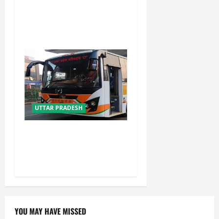
उत्तराखंड में कांवड़ यात्रा बनी
मिसाल, 2.19 करोड़ से अधिक
शिवभक्त सकुशल लौटे
UTTAR PRADESH
यूपी में परिवहन प्रवर्तन को मिलेगी
नई ताकत, डंपिंग यार्ड निर्माण को
जल्द मिलेगी रफ्तार
YOU MAY HAVE MISSED