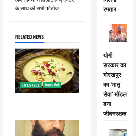
t
के साथ की सभी फोटोज
रफ्तार
n
a
RELATED NEWS
v
i
योगी
सरकार का
g
गोरखपुर
a
का ‘मातृ
LIFESTYLE
फैशन/शैली
t
सेवा’ मॉडल
व्रत में बनाएं प्रोटीन से भरपूर
बना
i
पनीर की खीर, खाने में भी टेस्टी
जीवनरक्षक
o
n