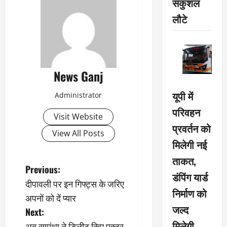
सकुशल
लौटे
News Ganj
यूपी में
Administrator
परिवहन
Visit Website
प्रवर्तन को
View All Posts
मिलेगी नई
ताकत,
P
Previous:
डंपिंग यार्ड
दीपावली पर इन गिफ्ट्स के जरिए
o
निर्माण को
अपनों को दें प्यार
जल्द
s
Next:
मिलेगी
अब सामंथा ने डिलीट किए एक्टर