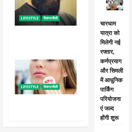
LIFESTYLE
फैशन/शैली
चारधाम
यात्रा को
घनी दाढ़ी की चाहत को करना
चाहते हैं पूरी, आजमाए ये आसान
मिलेगी नई
टिप्स
रफ्तार,
कर्णप्रयाग
और सिमली
में आधुनिक
LIFESTYLE
फैशन/शैली
पार्किंग
परियोजना
इन उपायों से हटाएं मेकअप, स्किन
एं जल्द
को नहीं होगा नुकसान
होंगी शुरू