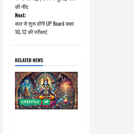
s
की नींद
Next:
t
कल से शुरू होंगी UP Board कक्षा
n
10, 12 की परीक्षाएं
a
v
RELATED NEWS
i
g
a
LIFESTYLE
धर्म
t
कामिका एकादशी कब है ? , जानें
i
व्रत की पूजा-विधि और महत्व
o