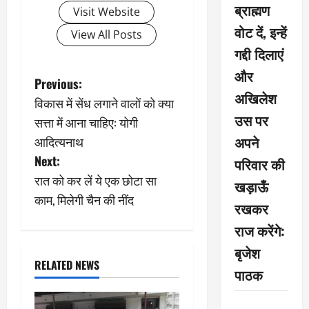
ब्राह्मण
Visit Website
वोट दें, इन्हें
View All Posts
गद्दी दिलाएं
और
P
Previous:
अखिलेश
विकास में सेंध लगाने वालों को क्या
o
उस पर
सत्ता में आना चाहिए: योगी
s
अपने
आदित्यनाथ
Next:
परिवार की
t
रात को कर लें ये एक छोटा सा
खड़ाऊँ
n
काम, मिलेगी चैन की नींद
रखकर
a
राज करेंगे:
बृजेश
v
RELATED NEWS
पाठक
i