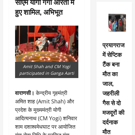
सीएम योगी गंगा आरती में
हुए शामिल, अभिभूत
प्रयागराज
में सेप्टिक
टैंक बना
Amit Shah and CM Yogi
मौत का
participated in Ganga Aarti
जाल,
जहरीली
वाराणसी।
केन्द्रीय गृहमंत्री
अमित शाह (Amit Shah) और
गैस से दो
प्रदेश के मुख्यमंत्री योगी
मजदूरों की
आदित्यनाथ (CM Yogi) शनिवार
दर्दनाक
शाम दशाश्वमेधघाट पर आयोजित
मौत
गंगा सेवा निधि के प्रसिद्ध गंगा