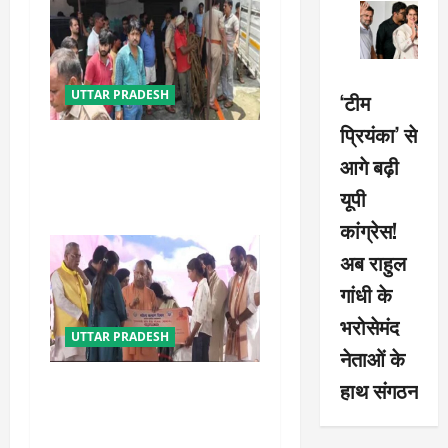
g
a
t
UTTAR PRADESH
‘टीम
i
प्रियंका’ से
प्रयागराज में सेप्टिक टैंक बना
आगे बढ़ी
मौत का जाल, जहरीली गैस से दो
o
यूपी
मजदूरों की दर्दनाक मौत
n
कांग्रेस!
अब राहुल
गांधी के
भरोसेमंद
UTTAR PRADESH
नेताओं के
हाथ संगठन
बेटी व व्यापारी की सुरक्षा में सेंध
लगाने वाले जेल या जहन्नुम में होंगे
: योगी आदित्यनाथ