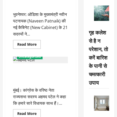
नवीन पटनायक की नई कैबिनेट के 21
मंत्रियों ने ली शपथ
भुवनेश्वर: ओडिशा के मुख्यमंत्री नवीन
पटनायक (Naveen Patnaik) की
नई कैबिनेट (New Cabinet) के 21
गृह कलेश
सदस्यों ने...
से है न
Read
Read More
परेशान, तो
more
about
नवीन
करें बारिश
Uncategorized
पटनायक
की
के पानी से
नई
महाराष्ट्र में आज का दिन इतिहास में
कैबिनेट
चमत्कारी
के
काली स्याही से लिखा जाएगा : अहमद
21
मंत्रियों
उपाय
पटेल
ने
ली
मुंबई। कांग्रेस के वरिष्ठ नेता
शपथ
राज्यसभा सदस्य अहमद पटेल ने कहा
कि हमारे सारे विधायक साथ हैं।...
Read
Read More
more