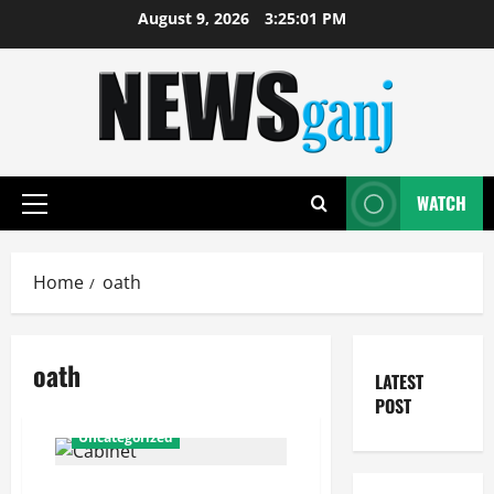
Skip
August 9, 2026
3:25:01 PM
to
content
WATCH
Primary
Menu
Home
oath
oath
LATEST
POST
Uncategorized