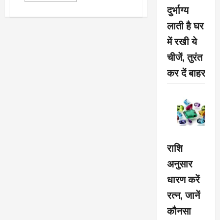
about
दुर्भाग्य
महाराष्ट्र
में
लाती है घर
आज
का
में रखी ये
दिन
इतिहास
चीजें, तुरंत
में
काली
स्याही
कर दें बाहर
से
लिखा
जाएगा
:
अहमद
पटेल
राशि
अनुसार
धारण करें
रत्न, जानें
कौनसा