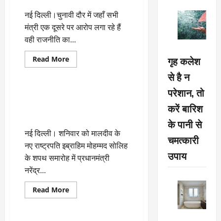
नई दिल्ली।चुनावी दौर में जहाँ सभी
मंत्री एक दूसरे पर आरोप लगा रहे हैं
वही राजनीति का...
गृह कलेश
Read
Read More
more
Uncategorized
about
से है न
मनमोहन
सिंह
परेशान, तो
ने
मालदीव दौरे पे प्रधानमंत्री मोदी,
मोदी
राष्ट्रपति सोलिह के शपथ समारोह में
करें बारिश
को
संयम
होंगे शामिल
बरतने
के पानी से
और
नई दिल्ली। शनिवार को मालदीव के
अच्छा
चमत्कारी
आचरण
नए राष्ट्रपति इब्राहिम मोहम्मद सोलिह
रखने
उपाय
की
के शपथ समारोह में प्रधानमंत्री
दी
सलाह
नरेंद्र...
Read
Read More
more
Uncategorized
about
मालदीव
दौरे