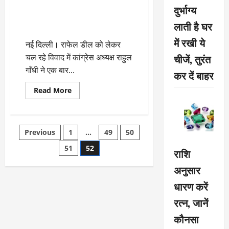
पे
राफेल डील पर फिर बोले राहुल,कहा
दुर्भाग्य
प्रधानमंत्री
“मोदीजी को नींद नहीं आ रही, वे टेंशन
मोदी,
लाती है घर
राष्ट्रपति
में हैं”
सोलिह
के
में रखी ये
नई दिल्ली। राफेल डील को लेकर
शपथ
समारोह
चीजें, तुरंत
चल रहे विवाद में कांग्रेस अध्यक्ष राहुल
में
होंगे
गाँधी ने एक बार...
कर दें बाहर
शामिल
Read
Read More
more
about
राफेल
डील
पर
Posts
Previous
1
…
49
50
फिर
बोले
राहुल,कहा
51
52
pagination
राशि
“मोदीजी
को
अनुसार
नींद
नहीं
आ
धारण करें
रही,
वे
रत्न, जानें
टेंशन
में
कौनसा
हैं”