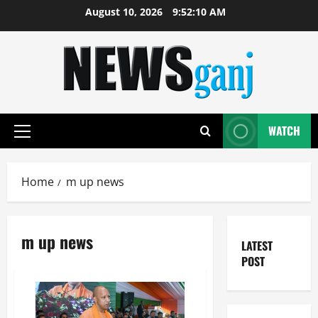
Skip
August 10, 2026
9:52:11 AM
to
content
WATCH
Primary
Menu
Home
m up news
m up news
LATEST
POST