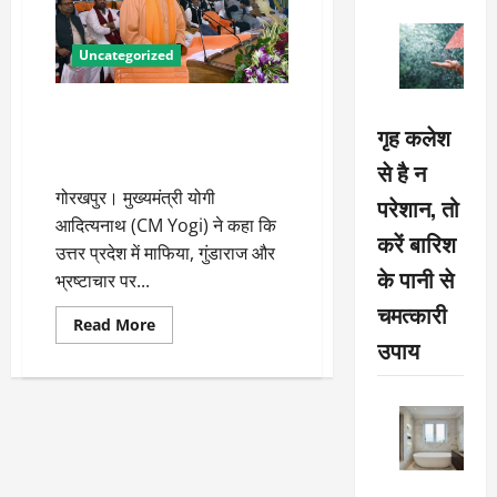
Uncategorized
गुंडाराज पर किया प्रहार तो खूब आ
गृह कलेश
रहा निवेश, बढ़ रहा रोजगार :
मुख्यमंत्री
से है न
गोरखपुर। मुख्यमंत्री योगी
परेशान, तो
आदित्यनाथ (CM Yogi) ने कहा कि
करें बारिश
उत्तर प्रदेश में माफिया, गुंडाराज और
के पानी से
भ्रष्टाचार पर...
चमत्कारी
Read
Read More
more
उपाय
about
गुंडाराज
पर
किया
प्रहार
तो
खूब
आ
रहा
निवेश,