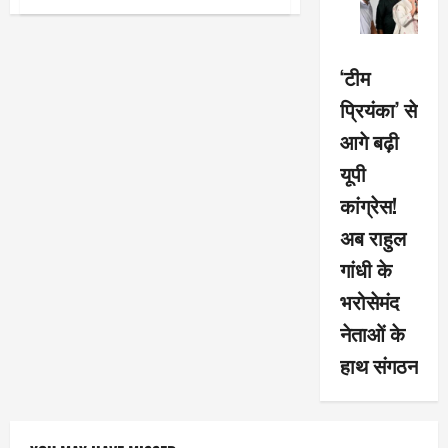
पहली
बार
जलेंगे
गाय
के
‘टीम
गोबर
से
प्रियंका’ से
बने
सवा
लाख
आगे बढ़ी
दीप
यूपी
कांग्रेस!
अब राहुल
गांधी के
भरोसेमंद
नेताओं के
हाथ संगठन