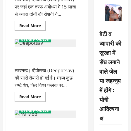
सरकार
पर जहां एक तरफ अयोध्या में 15 लाख
से ज्यादा दीयों की रोशनी ने...
Read
Read More
more
बेटी व
LIFESTYLE
about
ट्विटर
UTTAR PRADESH
व्यापारी की
पर
छाया
हैशटैग
सुरक्षा में
धोबिया, फरुआही, राई, छाऊ लोकनृत्य
#AyodhyaDeepotsav,
230
को भी वैश्विक मंच दे रही योगी सरकार
सेंध लगाने
करोड़
बार
वाले जेल
लखनऊ। दीपोत्सव (Deepotsav)
लोगों
ने
की सारी तैयारी हो गई है। महज कुछ
देखा
या जहन्नुम
घण्टे शेष, फिर विश्व फलक पर...
में होंगे :
Read
Read More
योगी
more
about
आदित्यना
धोबिया,
UTTAR PRADESH
फरुआही,
थ
राई,
छाऊ
अयोध्या में भव्य दीपोत्सव का शुभारंभ
लोकनृत्य
को