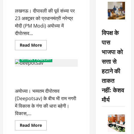
करेंगे प्रधानमंत्री नरेन्द्र मोदी
भी
वैश्विक
लखनऊ। दीपावली की पूर्व संध्या पर
मंच
दे
23 अक्टूबर को प्रधानमंत्री नरेन्द्र
रही
योगी
मोदी (PM Modi) अयोध्या में
सरकार
विपक्ष के
दीपोत्सव...
पास
Read
Read More
more
भाजपा को
about
अयोध्या
सत्ता से
UTTAR PRADESH
में
भव्य
हटाने की
दीपोत्सव
दीपोत्सव के बीच 66 परियोजनाओं का
का
शुभारंभ
ताकत
किया जाएगा लोकार्पण
करेंगे
प्रधानमंत्री
नहीं: केशव
अयोध्या। भव्यतम दीपोत्सव
नरेन्द्र
मोदी
मौर्य
(Deepotsav) के बीच भी राम नगरी
में विकास के गंगा की धारा बहेगी।
विकास,...
Read
Read More
more
about