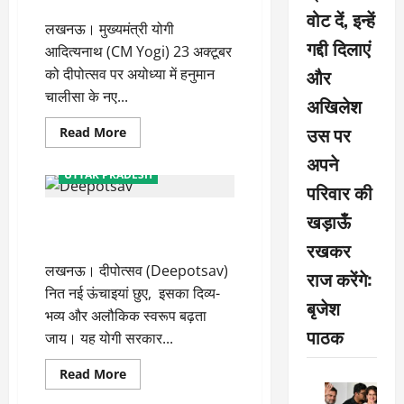
रहेगा
वोट दें, इन्हें
‘मान’
लखनऊ। मुख्यमंत्री योगी
गद्दी दिलाएं
आदित्यनाथ (CM Yogi) 23 अक्टूबर
और
को दीपोत्सव पर अयोध्या में हनुमान
चालीसा के नए...
अखिलेश
उस पर
Read
Read More
more
about
अपने
दीपोत्सव
UTTAR PRADESH
पर
परिवार की
हनुमान
चालीसा
खड़ाऊँ
पहली बार जलेंगे गाय के गोबर से बने
के
नए
सवा लाख दीप
संस्करण
रखकर
का
लखनऊ। दीपोत्सव (Deepotsav)
विमोचन
राज करेंगे:
करेंगे
नित नई ऊंचाइयां छुए, इसका दिव्य-
सीएम
बृजेश
भव्य और अलौकिक स्वरूप बढ़ता
पाठक
जाय। यह योगी सरकार...
Read
Read More
more
about