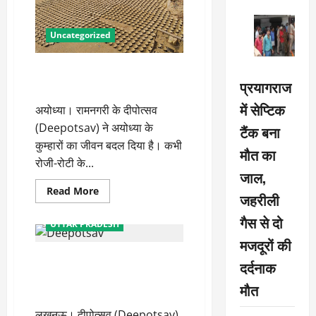
Uncategorized
अयोध्या के कुम्हारों के जीवन में ‘दीप’
प्रयागराज
जला रही योगी सरकार
में सेप्टिक
अयोध्या। रामनगरी के दीपोत्सव
(Deepotsav) ने अयोध्या के
टैंक बना
कुम्हारों का जीवन बदल दिया है। कभी
मौत का
रोजी-रोटी के...
जाल,
Read
Read More
जहरीली
more
about
गैस से दो
अयोध्या
UTTAR PRADESH
के
कुम्हारों
मजदूरों की
के
ट्विटर पर छाया हैशटैग
जीवन
दर्दनाक
में
#AyodhyaDeepotsav, 230 करोड़
‘दीप’
मौत
जला
बार लोगों ने देखा
रही
योगी
लखनऊ। दीपोत्सव (Deepotsav)