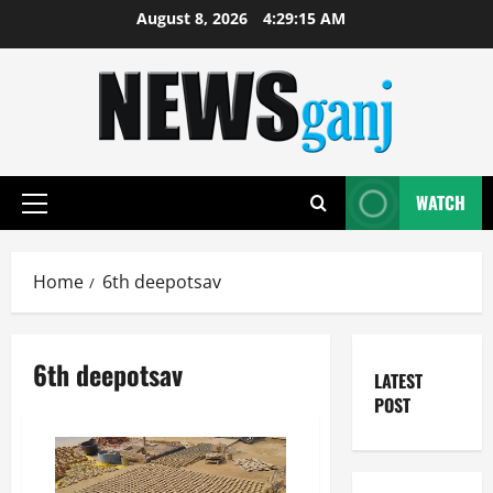
Skip
August 8, 2026
4:29:15 AM
to
content
WATCH
Primary
Menu
Home
6th deepotsav
6th deepotsav
LATEST
POST