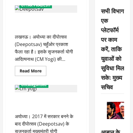
दीपोत्सव
UTTAR PRADESH
के
सभी विभाग
बीच
66
एक
राम नगरी में दिख रहा अध्यात्म,
परियोजनाओं
का
संस्कृति व विकास का नया संगम
प्लेटफॉर्म
किया
जाएगा
लखनऊ। अयोध्या का दीपोत्सव
लोकार्पण
पर काम
(Deepotsav) चहुँओर प्रकाश
करें, ताकि
फैला रहा है। इसके सृजनकर्ता योगी
युवाओं को
आदित्यनाथ (CM Yogi) की...
सुविधा मिल
Read
Read More
more
सके: मुख्य
about
राम
Uncategorized
सचिव
नगरी
में
दिख
सीएम योगी ने दीपोत्सव की तैयारियों
रहा
अध्यात्म,
को परखा
संस्कृति
व
अयोध्या। 2017 में सरकार बनने के
विकास
का
बाद दीपोत्सव (Deepotsav) के
नया
संगम
आबान के
सृजनकर्ता मुख्यमंत्री योगी