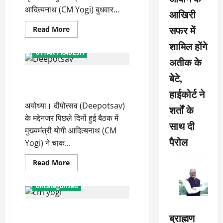
आदित्यनाथ (CM Yogi) बुधवार...
आखिरी
सफर में
Read
Read More
more
about
शामिल होंगे
सीएम
UTTAR PRADESH
योगी
अतीक के
ने
दीपोत्सव
बेटे,
दीपोत्सवः सफाई पर ध्यान, जगह-जगह
की
तैयारियों
रहेगा ‘मान’
हाईकोर्ट ने
को
परखा
अयोध्या। दीपोत्सव (Deepotsav)
शर्तों के
के मद्देनजर पिछले दिनों हुई बैठक में
साथ दी
मुख्यमंत्री योगी आदित्यनाथ (CM
पैरोल
Yogi) ने चाक...
Read
Read More
more
about
दीपोत्सवः
Uncategorized
सफाई
पर
ध्यान,
दीपोत्सव पर हनुमान चालीसा के नए
जगह-
ब्राह्मण
जगह
संस्करण का विमोचन करेंगे सीएम