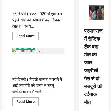
बजट 2020 से एक दिन पहले सोना
सस्ता, जानें 10 ग्राम के नए रेट्स
नई दिल्ली। बजट 2020 से एक दिन
पहले सोने की कीमतों में बड़ी गिरावट
आई है। रुपये...
प्रयागराज
Read
Read More
में सेप्टिक
more
about
टैंक बना
बजट
NATIONAL
2020
मौत का
से
एक
सोने और चांदी की कीमतों ने लगाई
दिन
जाल,
पहले
तेजी की हैट्रिक, यहां चेक करें नए
सोना
जहरीली
सस्ता,
रेट्स
जानें
गैस से दो
10
नई दिल्ली। विदेशी बाजारों में रुपये में
ग्राम
के
मजदूरों की
आई कमज़ोरी की वजह से घरेलू
नए
रेट्स
सर्राफा बाजार में सोने...
दर्दनाक
मौत
Read
Read More
more
about