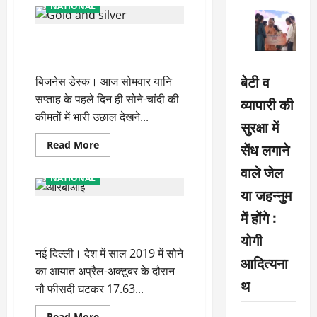
सोने
NATIONAL
और
चांदी
की
Gold-Silver Price Today: कीमतों में
कीमतों
ने
आई उछाल, जानें आज का वायदा भाव
लगाई
तेजी
बेटी व
बिजनेस डेस्क। आज सोमवार यानि
की
हैट्रिक,
सप्ताह के पहले दिन ही सोने-चांदी की
व्यापारी की
यहां
चेक
कीमतों में भारी उछाल देखने...
करें
सुरक्षा में
नए
रेट्स
Read
Read More
सेंध लगाने
more
about
वाले जेल
Gold-
NATIONAL
Silver
या जहन्नुम
Price
Today:
साल 2019 में अप्रैल-अक्टूबर में सोने
कीमतों
में होंगे :
में
का आयात नौ फीसदी घटा
आई
योगी
उछाल,
नई दिल्ली। देश में साल 2019 में सोने
जानें
आदित्यना
आज
का आयात अप्रैल-अक्टूबर के दौरान
का
थ
वायदा
नौ फीसदी घटकर 17.63...
भाव
Read
Read More