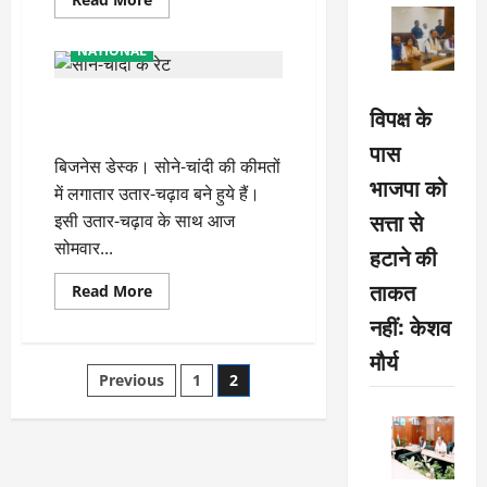
more
about
साल
NATIONAL
2019
में
अप्रैल-
खुशखबरी: सोने-चांदी के दामों में आई
अक्टूबर
विपक्ष के
में
भारी गिरावट, जाने अब की कीमत
सोने
पास
का
बिजनेस डेस्क। सोने-चांदी की कीमतों
आयात
भाजपा को
नौ
में लगातार उतार-चढ़ाव बने हुये हैं।
फीसदी
घटा
सत्ता से
इसी उतार-चढ़ाव के साथ आज
सोमवार...
हटाने की
ताकत
Read
Read More
more
नहीं: केशव
about
खुशखबरी:
सोने-
मौर्य
चांदी
Posts
Previous
1
2
के
दामों
में
pagination
आई
भारी
गिरावट,
जाने