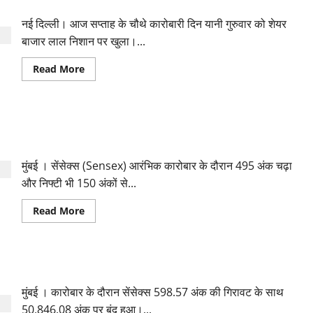
बाजार में जारी गिरावट: 48500 के नीचे पहुंचा सेंसेक्स, निफ्टी भी धड़ाम
घटनाक्रमों
वाला
रहा
नई दिल्ली। आज सप्ताह के चौथे कारोबारी दिन यानी गुरुवार को शेयर
वित्त
वर्ष
बाजार लाल निशान पर खुला।...
2020-
21,
Read
Read More
बाजार
more
में
about
जारी
बाजार
रही
में
उथल-
जारी
पुथल
फेडरल रिजर्व की घोषणा के बाद शेयर बाजार गुलजार, 495 अंक चढ़ा
गिरावट:
48500
सेंसेक्स
के
नीचे
मुंबई । सेंसेक्स (Sensex) आरंभिक कारोबार के दौरान 495 अंक चढ़ा
पहुंचा
सेंसेक्स,
और निफ्टी भी 150 अंकों से...
निफ्टी
भी
धड़ाम
Read
Read More
more
about
फेडरल
रिजर्व
की
वैश्विक शेयर बाजारों में बिकवाली से सहमा बाजार, सेंसेक्स 599 अंक नीचे
घोषणा
के
बाद
मुंबई । कारोबार के दौरान सेंसेक्स 598.57 अंक की गिरावट के साथ
शेयर
बाजार
50,846.08 अंक पर बंद हुआ।...