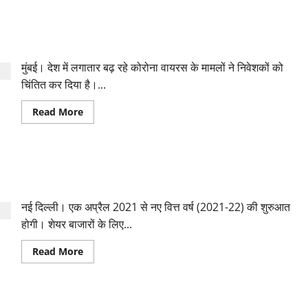
तेजी
से
खुला
बाजार में ‘भूचाल’: 1695 अंक लुढ़ककर 48 हजार के नीचे पहुंचा सेंसेक्स,
शेयर
बाजार,
निफ्टी भी धड़ाम
बैंकिंग
और
मुंबई। देश में लगातार बढ़ रहे कोरोना वायरस के मामलों ने निवेशकों को
टेलीकॉम
सेक्टर
चिंतित कर दिया है।...
समेत
इन
सेक्टर
Read
Read More
में
more
उछाल
about
बाजार
में
‘भूचाल’:
शेयर बाजार: काफी घटनाक्रमों वाला रहा वित्त वर्ष 2020-21, बाजार में
1695
अंक
जारी रही उथल-पुथल
लुढ़ककर
48
नई दिल्ली। एक अप्रैल 2021 से नए वित्त वर्ष (2021-22) की शुरुआत
हजार
के
होगी। शेयर बाजारों के लिए...
नीचे
पहुंचा
सेंसेक्स,
Read
Read More
निफ्टी
more
भी
about
धड़ाम
शेयर
बाजार:
काफी