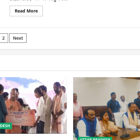
गुलजार,
495
Read
Read More
अंक
more
चढ़ा
about
सेंसेक्स
वैश्विक
शेयर
बाजारों
sts
में
2
Next
बिकवाली
से
ination
सहमा
बाजार,
सेंसेक्स
599
अंक
नीचे
ADESH
UTTAR PRADESH