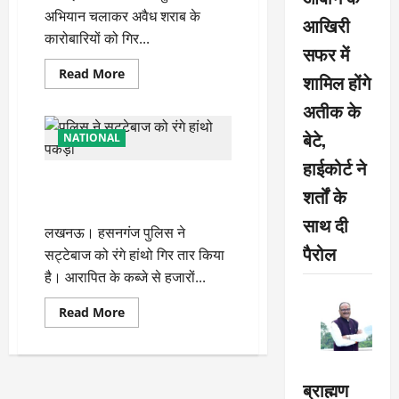
अभियान चलाकर अवैध शराब के
आखिरी
कारोबारियों को गिर...
सफर में
Read
Read More
शामिल होंगे
more
about
अतीक के
अभियान
चलाकर
बेटे,
पुलिस
NATIONAL
ने
अवैध
हाईकोर्ट ने
शराब
पुलिस ने सट्टेबाज को रंगे हांथो
के
शर्तों के
कारोबारियों
पकड़ा
को
साथ दी
गिर
लखनऊ। हसनगंज पुलिस ने
तार
किया
पैरोल
सट्टेबाज को रंगे हांथो गिर तार किया
है। आरापित के कब्जे से हजारों...
Read
Read More
more
about
पुलिस
ने
सट्टेबाज
ब्राह्मण
को
रंगे