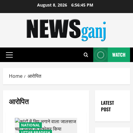
Skip
August 8, 2026
6:56:45 PM
to
content
WATCH
Primary
Menu
Home
आरोपित
आरोपित
LATEST
POST
NATIONAL
UTTAR PRADESH