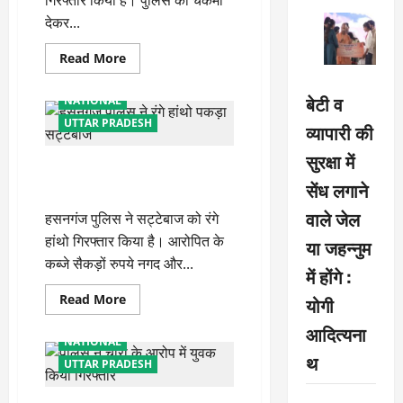
गिरफ्तार किया है। पुलिस को चकमा
देकर...
Read
Read More
more
about
काकोरी
बेटी व
NATIONAL
पुलिस
ने
UTTAR PRADESH
व्यापारी की
तीन
वर्षों
सुरक्षा में
बाद
हसनगंज पुलिस ने रंगे हांथो पकड़ा
पकड़ा
आरोपित,
सेंध लगाने
सट्टेबाज
बार-
बार
वाले जेल
हसनगंज पुलिस ने सट्टेबाज को रंगे
दे
रहा
हांथो गिरफ्तार किया है। आरोपित के
या जहन्नुम
था
चकमा
कब्जे सैकड़ों रुपये नगद और...
में होंगे :
Read
Read More
योगी
more
about
आदित्यना
हसनगंज
NATIONAL
पुलिस
थ
ने
UTTAR PRADESH
रंगे
हांथो
पकड़ा