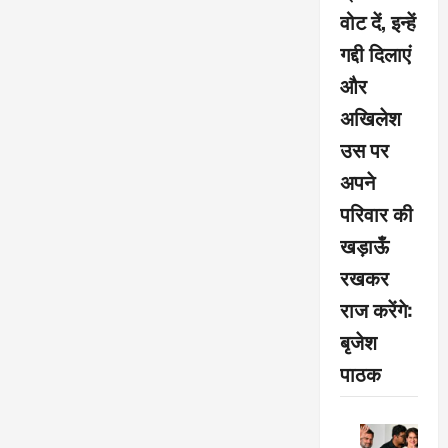
हांथो
वोट दें, इन्हें
पकड़ा
गद्दी दिलाएं
और
अखिलेश
उस पर
अपने
परिवार की
खड़ाऊँ
रखकर
राज करेंगे:
बृजेश
पाठक