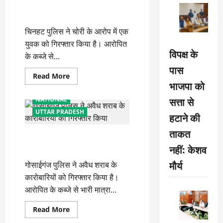
पुलिस ने चोरी के आरोप में युवक किया
सट्टेबाज
गिरफ्तार
चिनहट पुलिस ने चोरी के आरोप में एक
युवक को गिरफ्तार किया है। आरोपित
विपक्ष के
के कब्जे से...
पास
Read
Read More
more
भाजपा को
about
पुलिस
सत्ता से
NATIONAL
ने
चोरी
UTTAR PRADESH
हटाने की
के
आरोप
ताकत
में
गोसाईगंज पुलिस ने अवैध शराब के
युवक
किया
नहीं: केशव
कारोबारियों को गिरफ्तार किया
गिरफ्तार
मौर्य
गोसाईगंज पुलिस ने अवैध शराब के
कारोबारियों को गिरफ्तार किया है।
आरोपित के कब्जे से भारी मात्रा...
Read
Read More
more
about