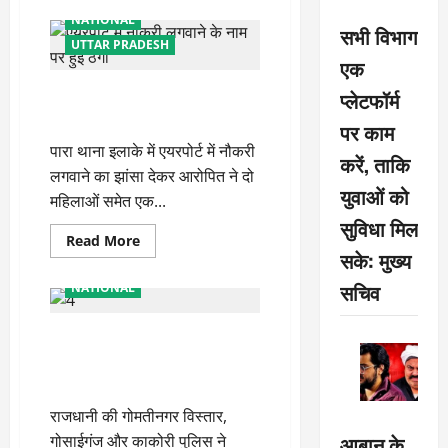
गोसाईगंज
NATIONAL
पुलिस
सभी विभाग
ने
UTTAR PRADESH
अवैध
एक
शराब
के
एयरपोर्ट में नौकरी लगवाने के नाम पर
प्लेटफॉर्म
कारोबारियों
को
हुई ठगी
गिरफ्तार
पर काम
किया
पारा थाना इलाके में एयरपोर्ट में नौकरी
करें, ताकि
लगवाने का झांसा देकर आरोपित ने दो
युवाओं को
महिलाओं समेत एक...
सुविधा मिल
Read
Read More
more
सके: मुख्य
about
एयरपोर्ट
सचिव
NATIONAL
में
नौकरी
लगवाने
अभियान चलाकर पुलिस ने अवैध
के
नाम
शराब के कारोबारियों को गिर तार
पर
हुई
किया
ठगी
राजधानी की गोमतीनगर विस्तार,
आबान के
गोसाईगंज और काकोरी पुलिस ने