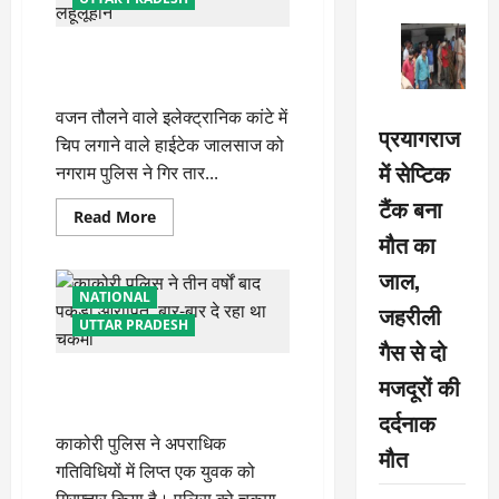
कांटों में चिप लगाने वाला जालसाज
चढ़ा पुलिस के हत्थे
वजन तौलने वाले इलेक्ट्रानिक कांटे में
प्रयागराज
चिप लगाने वाले हाईटेक जालसाज को
में सेप्टिक
नगराम पुलिस ने गिर तार...
टैंक बना
Read
Read More
more
मौत का
about
कांटों
जाल,
में
चिप
NATIONAL
जहरीली
लगाने
वाला
UTTAR PRADESH
जालसाज
गैस से दो
चढ़ा
पुलिस
काकोरी पुलिस ने तीन वर्षों बाद पकड़ा
मजदूरों की
के
हत्थे
आरोपित, बार-बार दे रहा था चकमा
दर्दनाक
काकोरी पुलिस ने अपराधिक
मौत
गतिविधियों में लिप्त एक युवक को