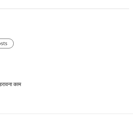
osts
े डरावना काम