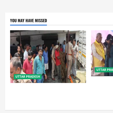
YOU MAY HAVE MISSED
UTTAR PR
UTTAR PRADESH
बेटी व व्यापारी
या जहन्नुम में
प्रयागराज में सेप्टिक टैंक बना मौत का जाल,
जहरीली गैस से दो मजदूरों की दर्दनाक मौत