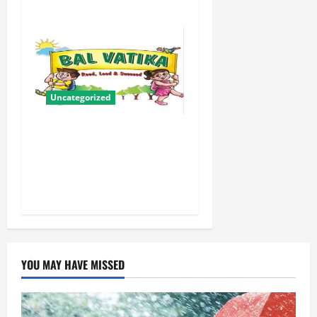
Uncategorized
बालवाटिका को सक्षम, संवेदनशील
और सृजनशील नागरिक गढ़ने की
पहली प्रयोगशाला बना रही योगी
सरकार
YOU MAY HAVE MISSED