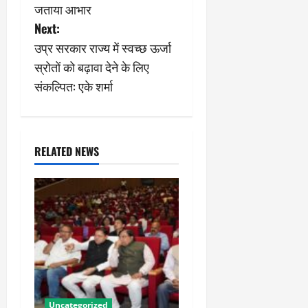
s
जताया आभार
Next:
t
उप्र सरकार राज्य में स्वच्छ ऊर्जा
n
स्रोतों को बढ़ावा देने के लिए
संकल्पित: एके शर्मा
a
v
i
RELATED NEWS
g
a
t
i
o
Uncategorized