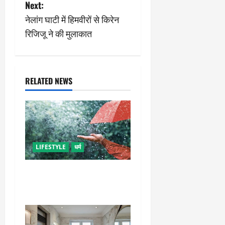
Next:
t
नेलांग घाटी में हिमवीरों से किरेन
n
रिजिजू ने की मुलाकात
a
v
RELATED NEWS
i
g
a
LIFESTYLE
धर्म
t
गृह कलेश से है न परेशान, तो करें
i
बारिश के पानी से चमत्कारी उपाय
o