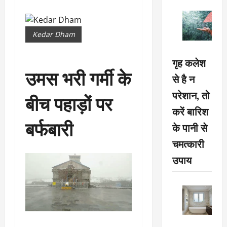
Kedar Dham
गृह कलेश
उमस भरी गर्मी के
से है न
परेशान, तो
बीच पहाड़ों पर
करें बारिश
बर्फबारी
के पानी से
चमत्कारी
उपाय