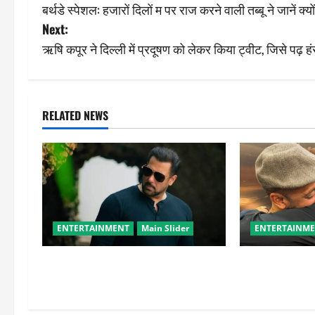
बर्थडे स्पेशल: हजारों दिलों म पर राज करने वाली तब्बू ने जानें क
o
Next:
s
ऋषि कपूर ने दिल्ली में प्रदूषण को लेकर किया ट्वीट, जिसे पढ़ हं
t
n
RELATED NEWS
a
v
i
g
ENTERTAINMENT
Main Slider
ENTERTAINM
a
सलमान खान का गजब का ट्रांसफॉर्मेशन,
सलमान खान ने सं
t
नए लुक ने बढ़ाई चर्चा
भाई’, भावुक पोस्