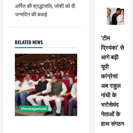
n
अर्पित की श्रद्धांजलि, जोशी को दी
जन्मदिन की बधाई
a
v
‘टीम
i
RELATED NEWS
प्रियंका’ से
g
आगे बढ़ी
यूपी
a
कांग्रेस!
t
अब राहुल
i
गांधी के
भरोसेमंद
o
Uncategorized
नेताओं के
n
हाथ संगठन
पीएम किसान सम्मान निधि की
23वीं किस्त से उत्तराखंड के 8