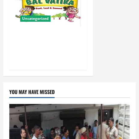
Uncategorized
बालवाटिका को सक्षम, संवेदनशील
और सृजनशील नागरिक गढ़ने की
पहली प्रयोगशाला बना रही योगी
सरकार
YOU MAY HAVE MISSED