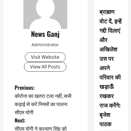
ब्राह्मण
वोट दें, इन्हें
गद्दी दिलाएं
News Ganj
और
Administrator
अखिलेश
उस पर
Visit Website
अपने
View All Posts
परिवार की
खड़ाऊँ
P
Previous:
रखकर
कोराेना का खतरा टला नहीं, सभी
o
कड़ाई से करें नियमों का पालन:
राज करेंगे:
s
सीएम योगी
बृजेश
Next:
पाठक
t
सीएम योगी ने कल्याण सिंह को