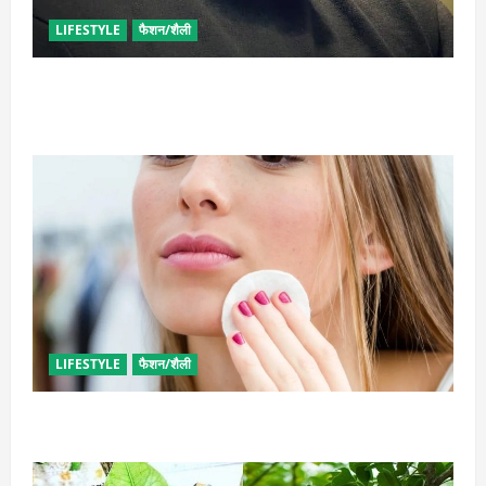
LIFESTYLE
फैशन/शैली
घनी दाढ़ी की चाहत को करना चाहते हैं पूरी, आजमाए ये आसान
टिप्स
LIFESTYLE
फैशन/शैली
इन उपायों से हटाएं मेकअप, स्किन को नहीं होगा नुकसान