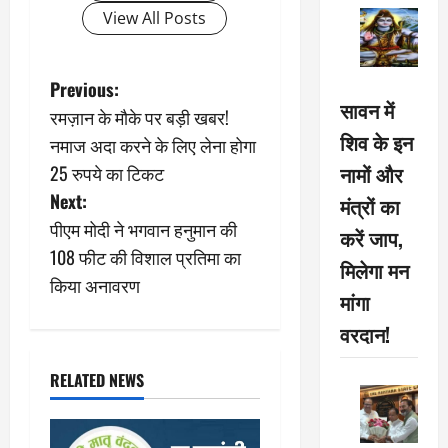
View All Posts
P
Previous:
सावन में
रमज़ान के मौके पर बड़ी खबर!
o
शिव के इन
नमाज अदा करने के लिए लेना होगा
s
नामों और
25 रुपये का टिकट
Next:
मंत्रों का
t
पीएम मोदी ने भगवान हनुमान की
करें जाप,
n
108 फीट की विशाल प्रतिमा का
मिलेगा मन
किया अनावरण
a
मांगा
वरदान!
v
i
RELATED NEWS
g