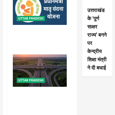
a
उत्तराखंड
t
के ‘पूर्ण
UTTAR PRADESH
i
साक्षर
मातृ वंदना योजना में उत्तर प्रदेश
राज्य’ बनने
o
ने बनाया नया कीर्तिमान, लक्ष्य से
पर
अधिक हुआ पंजीकरण
n
केन्द्रीय
शिक्षा मंत्री
ने दी बधाई
UTTAR PRADESH
कानपुर-लखनऊ एक्सप्रेसवे के
वर्तमान व पूर्व परियोजना निदेशक
पर NHAI की बड़ी कार्रवाई