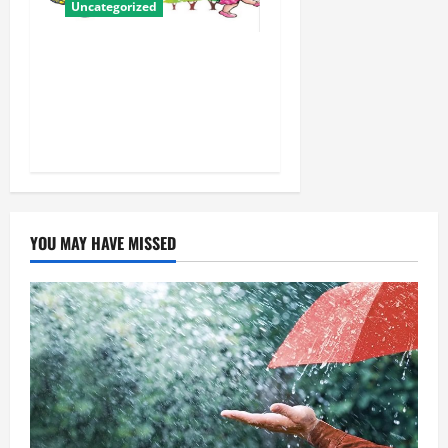
Uncategorized
बालवाटिका को सक्षम, संवेदनशील
और सृजनशील नागरिक गढ़ने की
पहली प्रयोगशाला बना रही योगी
सरकार
YOU MAY HAVE MISSED