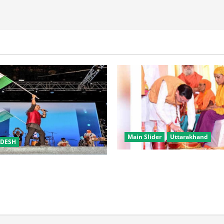
Main Slider
Uttarakhand
ADESH
उत्तराखंड में कांवड़ यात्रा बनी मि
समारोह’ में राष्ट्र नायकों को मिलेगा
करोड़ से अधिक शिवभक्त सकुशल 
रभक्ति के गीतों पर झूमेगा प्रदेश