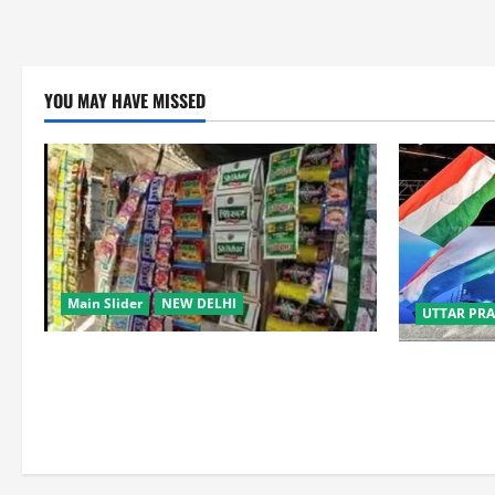
YOU MAY HAVE MISSED
Main Slider
NEW DELHI
UTTAR PR
स्कूल-कॉलेजों के आसपास 500 मीटर तक नशे
‘तिरंगा संगीत 
की बिक्री पर रोक की तैयारी, केंद्र का बड़ा
सम्मान, राष्ट्
प्रस्ताव