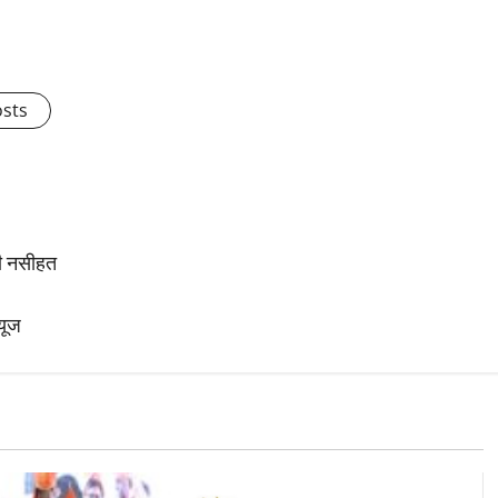
osts
दी नसीहत
यूज