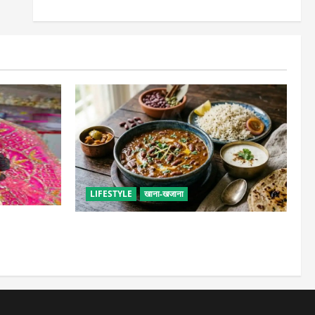
LIFESTYLE
खाना-खजाना
सेवा, छोटी भूल
ढाबा जैसा राजमा घर पर बनाएं, जानिए परफेक्ट
मसाला रेसिपी