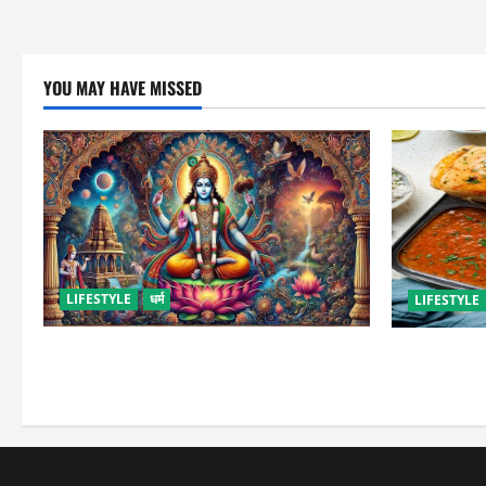
YOU MAY HAVE MISSED
LIFESTYLE
धर्म
LIFESTYLE
कामिका एकादशी कब है ? , जानें व्रत की पूजा-
इस तरह से बना
विधि और महत्व
जाएंगे स्ट्रीट