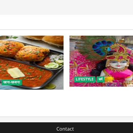
LIFESTYLE
धर्म
खाना-खजाना
सावन में लड्डू गोपाल की ऐसे करें 
एं बच्चों के लिए पाव-भाजी, भूल
पड़ सकती है भारी
 फूड का स्वाद
Contact