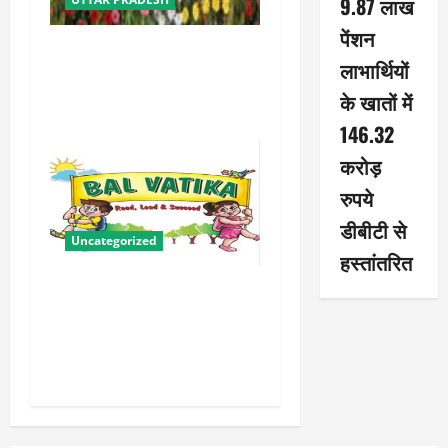
9.87 लाख
पेंशन
योगी सरकार में ओबीसी परिवारों
लाभार्थियों
के लिए संबल बनी सामूहिक विवाह
के खातों में
योजना
146.32
करोड़
रुपये
डीबीटी से
Uncategorized
हस्तांतरित
बालवाटिका को सक्षम, संवेदनशील
और सृजनशील नागरिक गढ़ने की
पहली प्रयोगशाला बना रही योगी
सरकार