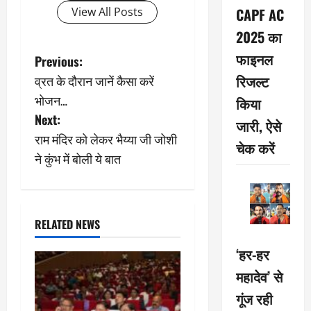
View All Posts
CAPF AC
2025 का
फाइनल
P
Previous:
रिजल्ट
व्रत के दौरान जानें कैसा करें
o
भोजन…
किया
s
Next:
जारी, ऐसे
राम मंदिर को लेकर भैय्या जी जोशी
t
चेक करें
ने कुंभ में बोली ये बात
n
a
RELATED NEWS
v
‘हर-हर
i
महादेव’ से
g
गूंज रही