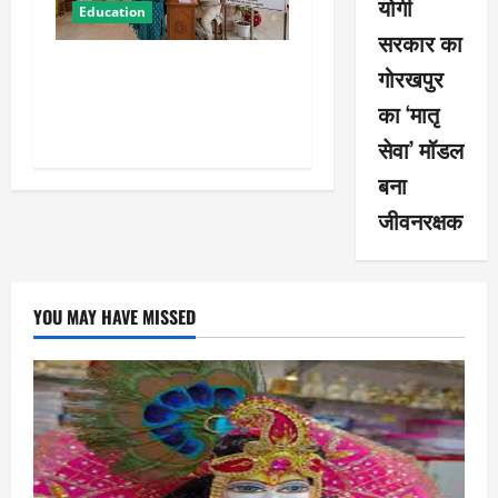
योगी
Education
सरकार का
राम मंदिर में पहली बार CEO की
गोरखपुर
नियुक्ति, जानिए योग्यता और उम्र
का ‘मातृ
सीमा
सेवा’ मॉडल
बना
जीवनरक्षक
YOU MAY HAVE MISSED