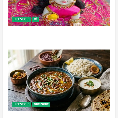
LIFESTYLE
धर्म
सावन में लड्डू गोपाल की ऐसे करें सेवा, छोटी भूल पड़ सकती है
भारी
LIFESTYLE
खाना-खजाना
ढाबा जैसा राजमा घर पर बनाएं, जानिए परफेक्ट मसाला रेसिपी