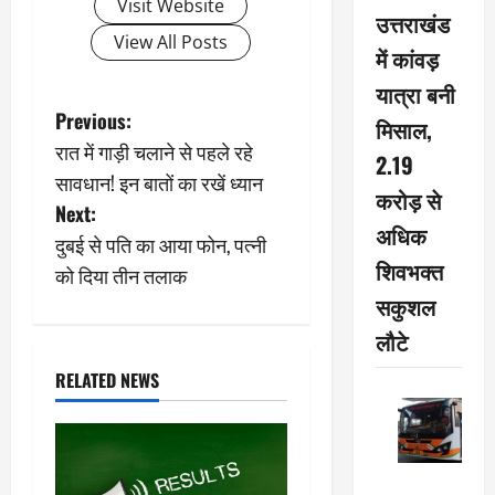
Visit Website
उत्तराखंड
View All Posts
में कांवड़
यात्रा बनी
P
Previous:
मिसाल,
रात में गाड़ी चलाने से पहले रहे
o
2.19
सावधान! इन बातों का रखें ध्यान
करोड़ से
s
Next:
अधिक
दुबई से पति का आया फोन, पत्नी
t
शिवभक्त
को दिया तीन तलाक
n
सकुशल
लौटे
a
RELATED NEWS
v
i