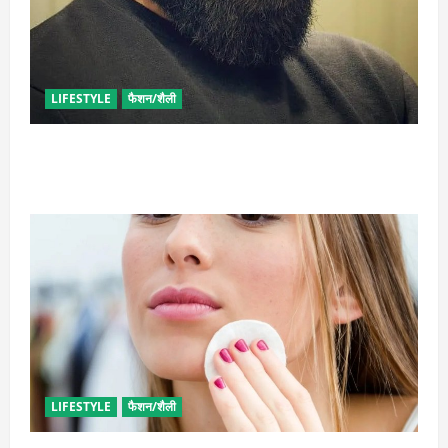
LIFESTYLE
फैशन/शैली
घनी दाढ़ी की चाहत को करना चाहते हैं पूरी, आजमाए ये आसान
टिप्स
LIFESTYLE
फैशन/शैली