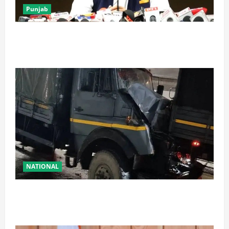
Punjab
पंजाब में ‘गैंगस्टरां ते वार’ के 200 दिन पूरे, 1500 क्रिमिनल्स
अरेस्ट, एक लाख से अधिक छापे
NATIONAL
रामबन में बड़ा सड़क हादसा: SSB के काफिले के 3 वाहन
टकराए, तीन जवान घायल