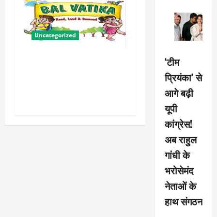
Uncategorized
बालवाटिका को सक्षम, संवेदनशील
‘टीम
और सृजनशील नागरिक गढ़ने की
प्रियंका’ से
पहली प्रयोगशाला बना रही योगी
आगे बढ़ी
सरकार
यूपी
कांग्रेस!
अब राहुल
गांधी के
भरोसेमंद
नेताओं के
हाथ संगठन