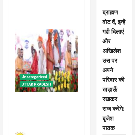
23वीं किस्त से उत्तराखंड के 8
लाख से अधिक किसानों को मिला
ब्राह्मण
लाभ : धामी
वोट दें, इन्हें
गद्दी दिलाएं
और
अखिलेश
उस पर
अपने
Uncategorized
परिवार की
UTTAR PRADESH
खड़ाऊँ
रखकर
योगी सरकार में ओबीसी परिवारों
राज करेंगे:
के लिए संबल बनी सामूहिक विवाह
योजना
बृजेश
पाठक