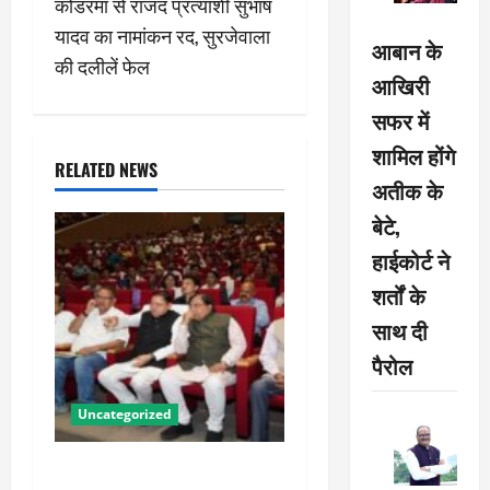
कोडरमा से राजद प्रत्याशी सुभाष
n
यादव का नामांकन रद, सुरजेवाला
आबान के
की दलीलें फेल
a
आखिरी
सफर में
v
शामिल होंगे
i
RELATED NEWS
अतीक के
g
बेटे,
हाईकोर्ट ने
a
शर्तों के
t
साथ दी
i
पैरोल
o
Uncategorized
n
पीएम किसान सम्मान निधि की